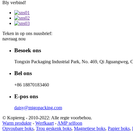
Bly verbind!
Teken in op ons nuusbrief:
navraag nou
Besoek ons
Tongxin Packaging Industrial Park, No. 469, Qi Jiguangweg, C
Bel ons
+86 18870183460
E-pos ons
daisy@migopacking.com
© Kopiereg - 2010-2022: Alle regte voorbehou.
Warm produkte
-
Werfkaart
-
AMP selfoon
Opvoubare boks
,
Trou geskenk boks
,
Magnetiese boks
,
Papier boks
,