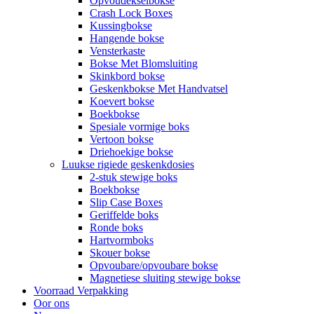
Opvoudekselbokse
Crash Lock Boxes
Kussingbokse
Hangende bokse
Vensterkaste
Bokse Met Blomsluiting
Skinkbord bokse
Geskenkbokse Met Handvatsel
Koevert bokse
Boekbokse
Spesiale vormige boks
Vertoon bokse
Driehoekige bokse
Luukse rigiede geskenkdosies
2-stuk stewige boks
Boekbokse
Slip Case Boxes
Geriffelde boks
Ronde boks
Hartvormboks
Skouer bokse
Opvoubare/opvoubare bokse
Magnetiese sluiting stewige bokse
Voorraad Verpakking
Oor ons