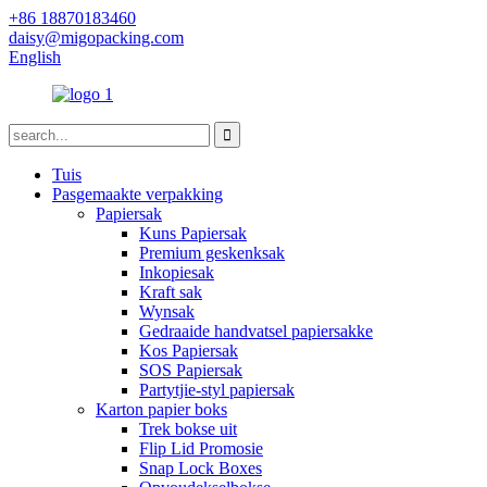
+86 18870183460
daisy@migopacking.com
English
Tuis
Pasgemaakte verpakking
Papiersak
Kuns Papiersak
Premium geskenksak
Inkopiesak
Kraft sak
Wynsak
Gedraaide handvatsel papiersakke
Kos Papiersak
SOS Papiersak
Partytjie-styl papiersak
Karton papier boks
Trek bokse uit
Flip Lid Promosie
Snap Lock Boxes