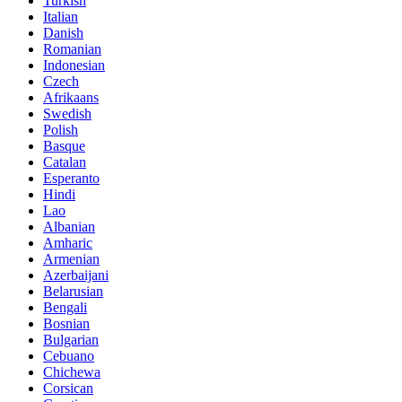
Turkish
Italian
Danish
Romanian
Indonesian
Czech
Afrikaans
Swedish
Polish
Basque
Catalan
Esperanto
Hindi
Lao
Albanian
Amharic
Armenian
Azerbaijani
Belarusian
Bengali
Bosnian
Bulgarian
Cebuano
Chichewa
Corsican