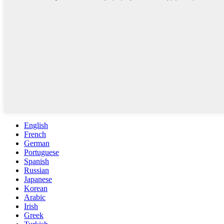
English
French
German
Portuguese
Spanish
Russian
Japanese
Korean
Arabic
Irish
Greek