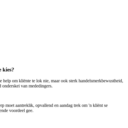
 kies?
 help om kliënte te lok nie, maar ook sterk handelsmerkbewustheid,
d onderskei van mededingers.
rp moet aantreklik, opvallend en aandag trek om 'n kliënt se
gende voordeel gee.