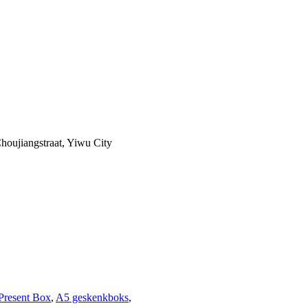
houjiangstraat, Yiwu City
Present Box
,
A5 geskenkboks
,