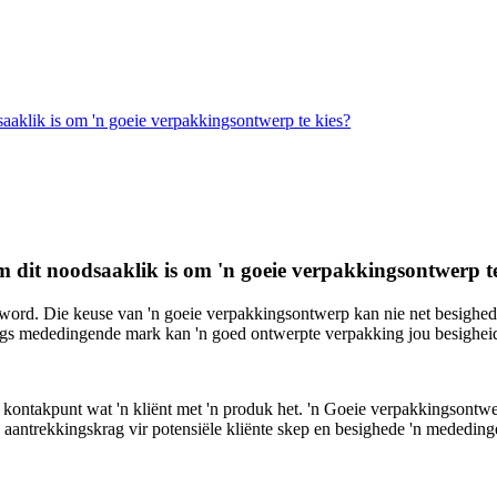
aklik is om 'n goeie verpakkingsontwerp te kies?
dit noodsaaklik is om 'n goeie verpakkingsontwerp te
ord. Die keuse van 'n goeie verpakkingsontwerp kan nie net besighede
ogs mededingende mark kan 'n goed ontwerpte verpakking jou besighei
te kontakpunt wat 'n kliënt met 'n produk het. 'n Goeie verpakkingsontwe
k aantrekkingskrag vir potensiële kliënte skep en besighede 'n mededin