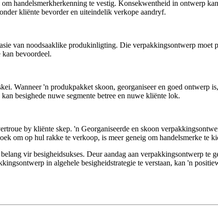
 om handelsmerkherkenning te vestig. Konsekwentheid in ontwerp kan '
t onder kliënte bevorder en uiteindelik verkope aandryf.
sie van noodsaaklike produkinligting. Die verpakkingsontwerp moet pr
le kan bevoordeel.
i. Wanneer 'n produkpakket skoon, georganiseer en goed ontwerp is, w
g kan besighede nuwe segmente betree en nuwe kliënte lok.
vertroue by kliënte skep. 'n Georganiseerde en skoon verpakkingsontwer
soek om op hul rakke te verkoop, is meer geneig om handelsmerke te ki
ke belang vir besigheidsukses. Deur aandag aan verpakkingsontwerp te g
kkingsontwerp in algehele besigheidstrategie te verstaan, kan 'n positi