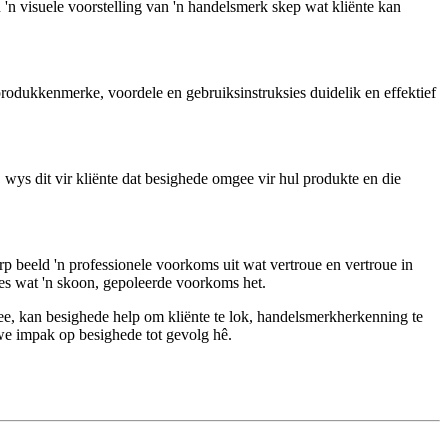
n visuele voorstelling van 'n handelsmerk skep wat kliënte kan
odukkenmerke, voordele en gebruiksinstruksies duidelik en effektief
ys dit vir kliënte dat besighede omgee vir hul produkte en die
p beeld 'n professionele voorkoms uit wat vertroue en vertroue in
es wat 'n skoon, gepoleerde voorkoms het.
ee, kan besighede help om kliënte te lok, handelsmerkherkenning te
ewe impak op besighede tot gevolg hê.