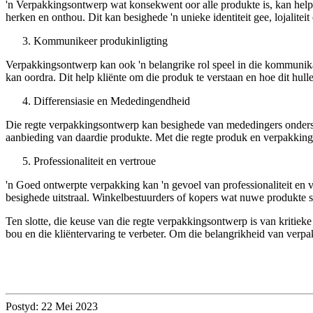
'n Verpakkingsontwerp wat konsekwent oor alle produkte is, kan help
herken en onthou. Dit kan besighede 'n unieke identiteit gee, lojalitei
Kommunikeer produkinligting
Verpakkingsontwerp kan ook 'n belangrike rol speel in die kommunika
kan oordra. Dit help kliënte om die produk te verstaan ​​en hoe dit hul
Differensiasie en Mededingendheid
Die regte verpakkingsontwerp kan besighede van mededingers onderske
aanbieding van daardie produkte. Met die regte produk en verpakkin
Professionaliteit en vertroue
'n Goed ontwerpte verpakking kan 'n gevoel van professionaliteit en 
besighede uitstraal. Winkelbestuurders of kopers wat nuwe produkte 
Ten slotte, die keuse van die regte verpakkingsontwerp is van kritie
bou en die kliëntervaring te verbeter. Om die belangrikheid van verpa
Postyd: 22 Mei 2023