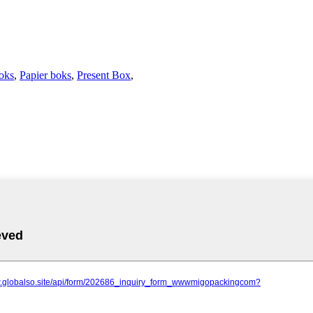
oks
,
Papier boks
,
Present Box
,