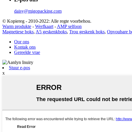
daisy@migopacking.com
© Kopiereg - 2010-2022: Alle regte voorbehou.
Warm produkte
-
Werfkaart
-
AMP selfoon
Magnetiese boks
,
A5 geskenkboks
,
Trou geskenk boks
,
Opvoubare b
Oor ons
Kontak ons
Gereelde vrae
Stuur e-pos
x