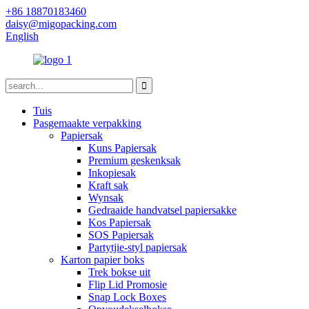
+86 18870183460
daisy@migopacking.com
English
Tuis
Pasgemaakte verpakking
Papiersak
Kuns Papiersak
Premium geskenksak
Inkopiesak
Kraft sak
Wynsak
Gedraaide handvatsel papiersakke
Kos Papiersak
SOS Papiersak
Partytjie-styl papiersak
Karton papier boks
Trek bokse uit
Flip Lid Promosie
Snap Lock Boxes