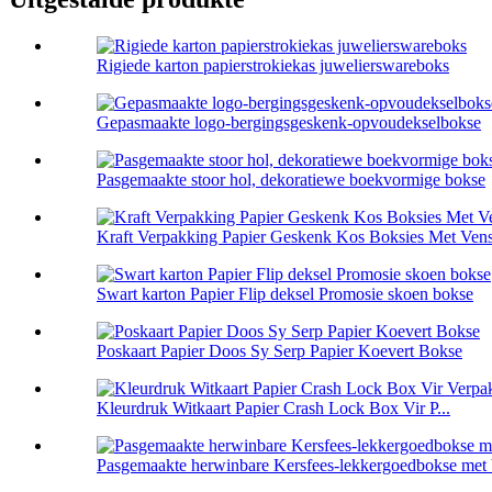
Rigiede karton papierstrokiekas juwelierswareboks
Gepasmaakte logo-bergingsgeskenk-opvoudekselbokse
Pasgemaakte stoor hol, dekoratiewe boekvormige bokse
Kraft Verpakking Papier Geskenk Kos Boksies Met Vens
Swart karton Papier Flip deksel Promosie skoen bokse
Poskaart Papier Doos Sy Serp Papier Koevert Bokse
Kleurdruk Witkaart Papier Crash Lock Box Vir P...
Pasgemaakte herwinbare Kersfees-lekkergoedbokse met 