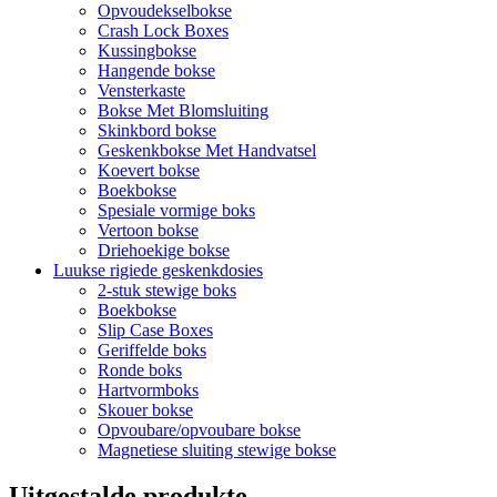
Opvoudekselbokse
Crash Lock Boxes
Kussingbokse
Hangende bokse
Vensterkaste
Bokse Met Blomsluiting
Skinkbord bokse
Geskenkbokse Met Handvatsel
Koevert bokse
Boekbokse
Spesiale vormige boks
Vertoon bokse
Driehoekige bokse
Luukse rigiede geskenkdosies
2-stuk stewige boks
Boekbokse
Slip Case Boxes
Geriffelde boks
Ronde boks
Hartvormboks
Skouer bokse
Opvoubare/opvoubare bokse
Magnetiese sluiting stewige bokse
Uitgestalde produkte