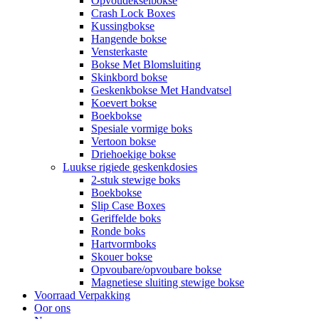
Opvoudekselbokse
Crash Lock Boxes
Kussingbokse
Hangende bokse
Vensterkaste
Bokse Met Blomsluiting
Skinkbord bokse
Geskenkbokse Met Handvatsel
Koevert bokse
Boekbokse
Spesiale vormige boks
Vertoon bokse
Driehoekige bokse
Luukse rigiede geskenkdosies
2-stuk stewige boks
Boekbokse
Slip Case Boxes
Geriffelde boks
Ronde boks
Hartvormboks
Skouer bokse
Opvoubare/opvoubare bokse
Magnetiese sluiting stewige bokse
Voorraad Verpakking
Oor ons