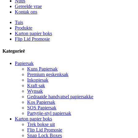
Nuus
Gereelde vrae
Kontak ons
Tuis
Produkte
Karton papier boks
Flip Lid Promosie
Kategorieë
Papiersak
Kuns Papiersak
Premium geskenksak
Inkopiesak
Kraft sak
Wynsak
Gedraaide handvatsel papiersakke
Kos Papiersak
SOS Papiersak
Partytjie-styl papiersak
Karton papier boks
Trek bokse uit
Flip Lid Promosie
Snap Lock Boxes