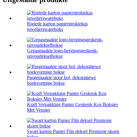
Rigiede karton papierstrokiekas
juwelierswareboks
Gepasmaakte logo-bergingsgeskenk-
opvoudekselbokse
Pasgemaakte stoor hol, dekoratiewe
boekvormige bokse
Kraft Verpakking Papier Geskenk Kos Boksies
Met Venster
Swart karton Papier Flip deksel Promosie skoen
bokse