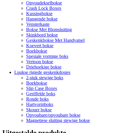
Opvoudekselbokse
Crash Lock Boxes
Kussingbokse
Hangende bokse
Vensterkaste
Bokse Met Blomsluiting
Skinkbord bokse
Geskenkbokse Met Handvatsel
Koevert bokse
Boekbokse
Spesiale vormige boks
Vertoon bokse
Driehoekige bokse
Luukse rigiede geskenkdosies
2-stuk stewige boks
Boekbokse
Slip Case Boxes
Geriffelde boks
Ronde boks
Hartvormboks
Skouer bokse
Opvoubare/opvoubare bokse
Magnetiese sluiting stewige bokse
Uitgestalde produkte