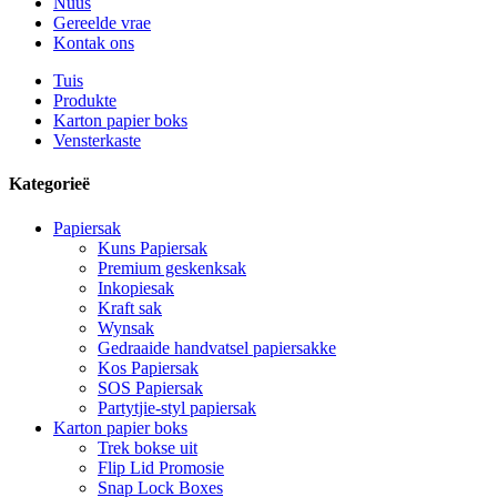
Nuus
Gereelde vrae
Kontak ons
Tuis
Produkte
Karton papier boks
Vensterkaste
Kategorieë
Papiersak
Kuns Papiersak
Premium geskenksak
Inkopiesak
Kraft sak
Wynsak
Gedraaide handvatsel papiersakke
Kos Papiersak
SOS Papiersak
Partytjie-styl papiersak
Karton papier boks
Trek bokse uit
Flip Lid Promosie
Snap Lock Boxes