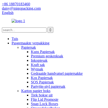
+86 18870183460
daisy@migopacking.com
English
Tuis
Pasgemaakte verpakking
Papiersak
Kuns Papiersak
Premium geskenksak
Inkopiesak
Kraft sak
Wynsak
Gedraaide handvatsel papiersakke
Kos Papiersak
SOS Papiersak
Partytjie-styl papiersak
Karton papier boks
Trek bokse uit
Flip Lid Promosie
Snap Lock Boxes