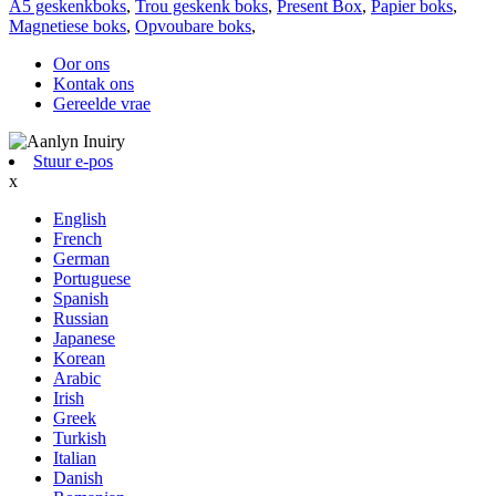
A5 geskenkboks
,
Trou geskenk boks
,
Present Box
,
Papier boks
,
Magnetiese boks
,
Opvoubare boks
,
Oor ons
Kontak ons
Gereelde vrae
Stuur e-pos
x
English
French
German
Portuguese
Spanish
Russian
Japanese
Korean
Arabic
Irish
Greek
Turkish
Italian
Danish