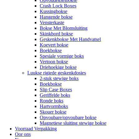
Opvoudekselbokse
Crash Lock Boxes
Kussingbokse
Hangende bokse
Vensterkaste
Bokse Met Blomsluiting
Skinkbord bokse
Geskenkbokse Met Handvatsel
Koevert bokse
Boekbokse
Spesiale vormige boks
Vertoon bokse
Driehoekige bokse
Luukse rigiede geskenkdosies
2-stuk stewige boks
Boekbokse
Slip Case Boxes
Geriffelde boks
Ronde boks
Hartvormboks
Skouer bokse
Opvoubare/opvoubare bokse
Magnetiese sluiting stewige bokse
Voorraad Verpakking
Oor ons