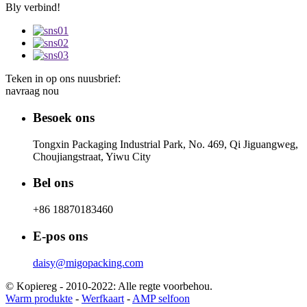
Bly verbind!
Teken in op ons nuusbrief:
navraag nou
Besoek ons
Tongxin Packaging Industrial Park, No. 469, Qi Jiguangweg,
Choujiangstraat, Yiwu City
Bel ons
+86 18870183460
E-pos ons
daisy@migopacking.com
© Kopiereg - 2010-2022: Alle regte voorbehou.
Warm produkte
-
Werfkaart
-
AMP selfoon