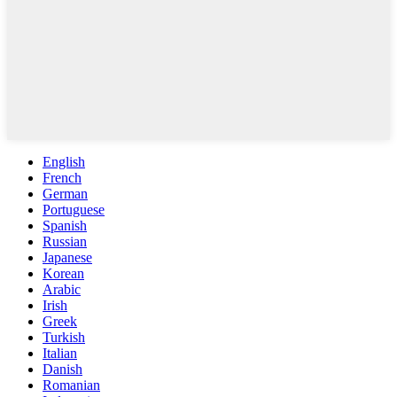
English
French
German
Portuguese
Spanish
Russian
Japanese
Korean
Arabic
Irish
Greek
Turkish
Italian
Danish
Romanian