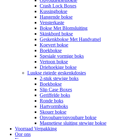
Opvoudekselbokse
Crash Lock Boxes
Kussingbokse
Hangende bokse
Vensterkaste
Bokse Met Blomsluiting
Skinkbord bokse
Geskenkbokse Met Handvatsel
Koevert bokse
Boekbokse
Spesiale vormige boks
Vertoon bokse
Driehoekige bokse
Luukse rigiede geskenkdosies
2-stuk stewige boks
Boekbokse
Slip Case Boxes
Geriffelde boks
Ronde boks
Hartvormboks
Skouer bokse
Opvoubare/opvoubare bokse
Magnetiese sluiting stewige bokse
Voorraad Verpakking
Oor ons