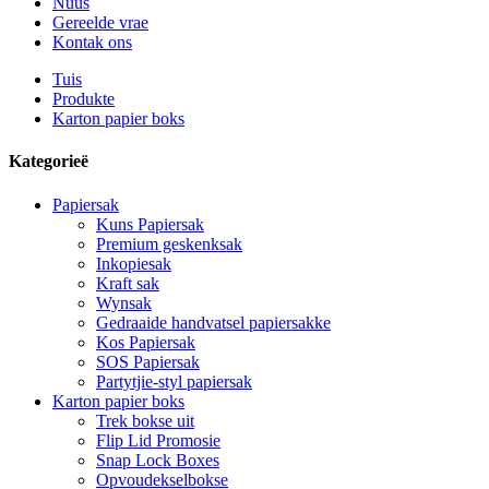
Nuus
Gereelde vrae
Kontak ons
Tuis
Produkte
Karton papier boks
Kategorieë
Papiersak
Kuns Papiersak
Premium geskenksak
Inkopiesak
Kraft sak
Wynsak
Gedraaide handvatsel papiersakke
Kos Papiersak
SOS Papiersak
Partytjie-styl papiersak
Karton papier boks
Trek bokse uit
Flip Lid Promosie
Snap Lock Boxes
Opvoudekselbokse