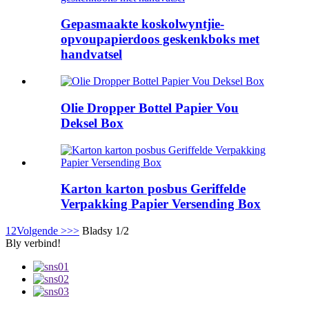
Gepasmaakte koskolwyntjie-
opvoupapierdoos geskenkboks met
handvatsel
Olie Dropper Bottel Papier Vou
Deksel Box
Karton karton posbus Geriffelde
Verpakking Papier Versending Box
1
2
Volgende >
>>
Bladsy 1/2
Bly verbind!