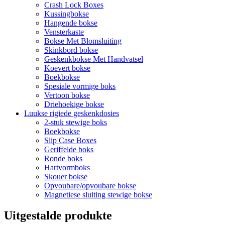
Crash Lock Boxes
Kussingbokse
Hangende bokse
Vensterkaste
Bokse Met Blomsluiting
Skinkbord bokse
Geskenkbokse Met Handvatsel
Koevert bokse
Boekbokse
Spesiale vormige boks
Vertoon bokse
Driehoekige bokse
Luukse rigiede geskenkdosies
2-stuk stewige boks
Boekbokse
Slip Case Boxes
Geriffelde boks
Ronde boks
Hartvormboks
Skouer bokse
Opvoubare/opvoubare bokse
Magnetiese sluiting stewige bokse
Uitgestalde produkte