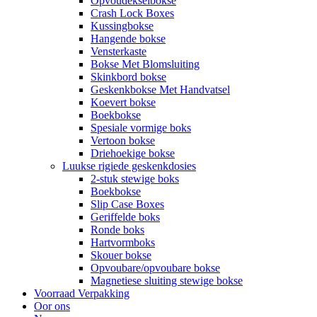
Opvoudekselbokse
Crash Lock Boxes
Kussingbokse
Hangende bokse
Vensterkaste
Bokse Met Blomsluiting
Skinkbord bokse
Geskenkbokse Met Handvatsel
Koevert bokse
Boekbokse
Spesiale vormige boks
Vertoon bokse
Driehoekige bokse
Luukse rigiede geskenkdosies
2-stuk stewige boks
Boekbokse
Slip Case Boxes
Geriffelde boks
Ronde boks
Hartvormboks
Skouer bokse
Opvoubare/opvoubare bokse
Magnetiese sluiting stewige bokse
Voorraad Verpakking
Oor ons