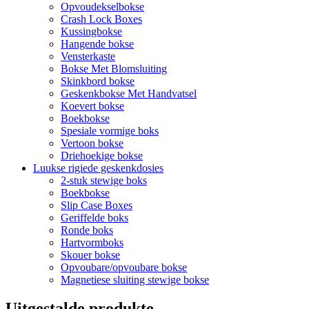
Opvoudekselbokse
Crash Lock Boxes
Kussingbokse
Hangende bokse
Vensterkaste
Bokse Met Blomsluiting
Skinkbord bokse
Geskenkbokse Met Handvatsel
Koevert bokse
Boekbokse
Spesiale vormige boks
Vertoon bokse
Driehoekige bokse
Luukse rigiede geskenkdosies
2-stuk stewige boks
Boekbokse
Slip Case Boxes
Geriffelde boks
Ronde boks
Hartvormboks
Skouer bokse
Opvoubare/opvoubare bokse
Magnetiese sluiting stewige bokse
Uitgestalde produkte