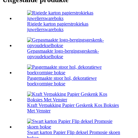
Rigiede karton papierstrokiekas
juwelierswareboks
Gepasmaakte logo-bergingsgeskenk-
opvoudekselbokse
Pasgemaakte stoor hol, dekoratiewe
boekvormige bokse
Kraft Verpakking Papier Geskenk Kos Boksies
Met Venster
Swart karton Papier Flip deksel Promosie skoen
bokse