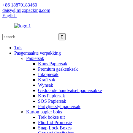
+86 18870183460
daisy@migopacking.com
English
Tuis
Pasgemaakte verpakking
Papiersak
Kuns Papiersak
Premium geskenksak
Inkopiesak
Kraft sak
Wynsak
Gedraaide handvatsel papiersakke
Kos Papiersak
SOS Papiersak
Partytjie-styl papiersak
Karton papier boks
Trek bokse uit
Flip Lid Promosie
Snap Lock Boxes