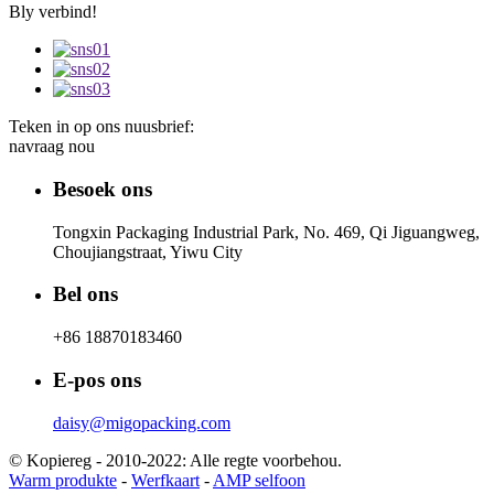
Bly verbind!
Teken in op ons nuusbrief:
navraag nou
Besoek ons
Tongxin Packaging Industrial Park, No. 469, Qi Jiguangweg,
Choujiangstraat, Yiwu City
Bel ons
+86 18870183460
E-pos ons
daisy@migopacking.com
© Kopiereg - 2010-2022: Alle regte voorbehou.
Warm produkte
-
Werfkaart
-
AMP selfoon