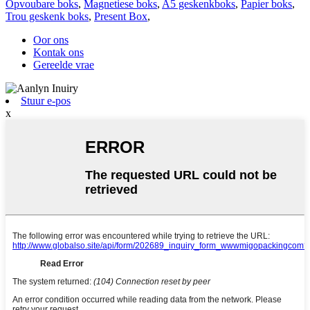
Opvoubare boks
,
Magnetiese boks
,
A5 geskenkboks
,
Papier boks
,
Trou geskenk boks
,
Present Box
,
Oor ons
Kontak ons
Gereelde vrae
Stuur e-pos
x