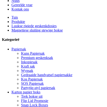
Nuus
Gereelde vrae
Kontak ons
Tuis
Produkte
Luukse rigiede geskenkdosies
Magnetiese sluiting stewige bokse
Kategorieë
Papiersak
Kuns Papiersak
Premium geskenksak
Inkopiesak
Kraft sak
Wynsak
Gedraaide handvatsel papiersakke
Kos Papiersak
SOS Papiersak
Partytjie-styl papiersak
Karton papier boks
Trek bokse uit
Flip Lid Promosie
Snap Lock Boxes