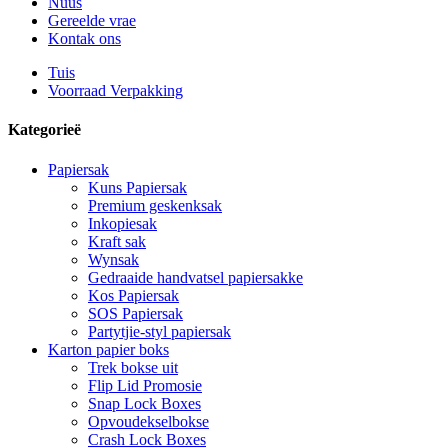
Nuus
Gereelde vrae
Kontak ons
Tuis
Voorraad Verpakking
Kategorieë
Papiersak
Kuns Papiersak
Premium geskenksak
Inkopiesak
Kraft sak
Wynsak
Gedraaide handvatsel papiersakke
Kos Papiersak
SOS Papiersak
Partytjie-styl papiersak
Karton papier boks
Trek bokse uit
Flip Lid Promosie
Snap Lock Boxes
Opvoudekselbokse
Crash Lock Boxes