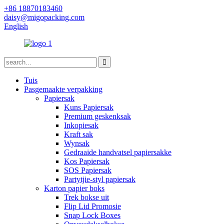
+86 18870183460
daisy@migopacking.com
English
Tuis
Pasgemaakte verpakking
Papiersak
Kuns Papiersak
Premium geskenksak
Inkopiesak
Kraft sak
Wynsak
Gedraaide handvatsel papiersakke
Kos Papiersak
SOS Papiersak
Partytjie-styl papiersak
Karton papier boks
Trek bokse uit
Flip Lid Promosie
Snap Lock Boxes