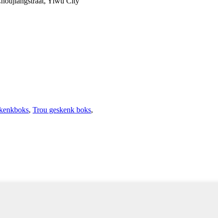
houjiangstraat, Yiwu City
kenkboks
,
Trou geskenk boks
,