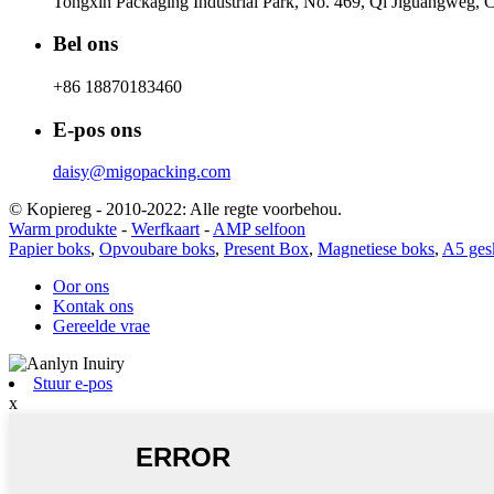
Tongxin Packaging Industrial Park, No. 469, Qi Jiguangweg, C
Bel ons
+86 18870183460
E-pos ons
daisy@migopacking.com
© Kopiereg - 2010-2022: Alle regte voorbehou.
Warm produkte
-
Werfkaart
-
AMP selfoon
Papier boks
,
Opvoubare boks
,
Present Box
,
Magnetiese boks
,
A5 ges
Oor ons
Kontak ons
Gereelde vrae
Stuur e-pos
x