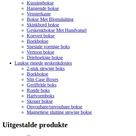
Kussingbokse
Hangende bokse
Vensterkaste
Bokse Met Blomsluiting
Skinkbord bokse
Geskenkbokse Met Handvatsel
Koevert bokse
Boekbokse
Spesiale vormige boks
Vertoon bokse
Driehoekige bokse
Luukse rigiede geskenkdosies
2-stuk stewige boks
Boekbokse
Slip Case Boxes
Geriffelde boks
Ronde boks
Hartvormboks
Skouer bokse
Opvoubare/opvoubare bokse
Magnetiese sluiting stewige bokse
Uitgestalde produkte