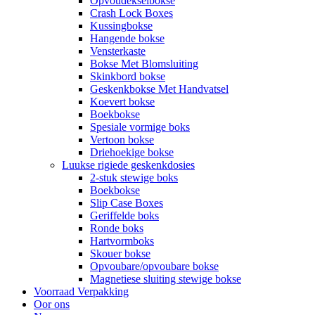
Opvoudekselbokse
Crash Lock Boxes
Kussingbokse
Hangende bokse
Vensterkaste
Bokse Met Blomsluiting
Skinkbord bokse
Geskenkbokse Met Handvatsel
Koevert bokse
Boekbokse
Spesiale vormige boks
Vertoon bokse
Driehoekige bokse
Luukse rigiede geskenkdosies
2-stuk stewige boks
Boekbokse
Slip Case Boxes
Geriffelde boks
Ronde boks
Hartvormboks
Skouer bokse
Opvoubare/opvoubare bokse
Magnetiese sluiting stewige bokse
Voorraad Verpakking
Oor ons