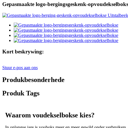
Gepasmaakte logo-bergingsgeskenk-opvoudekselboks
Kort beskrywing:
Stuur e-pos aan ons
Produkbesonderhede
Produk Tags
Waarom voudekselbokse kies?
In onlangse jare is vouboks meer en meer gewild onder verbruikers,