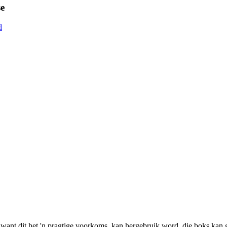
e
 want dit het 'n pragtige voorkoms, kan hergebruik word, die boks kan