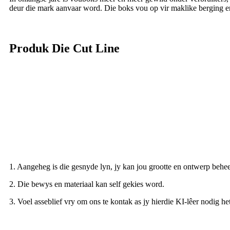
deur die mark aanvaar word. Die boks vou op vir maklike berging en 
Produk Die Cut Line
1. Aangeheg is die gesnyde lyn, jy kan jou grootte en ontwerp behee
2. Die bewys en materiaal kan self gekies word.
3. Voel asseblief vry om ons te kontak as jy hierdie KI-lêer nodig het