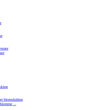
ter
blomme ...