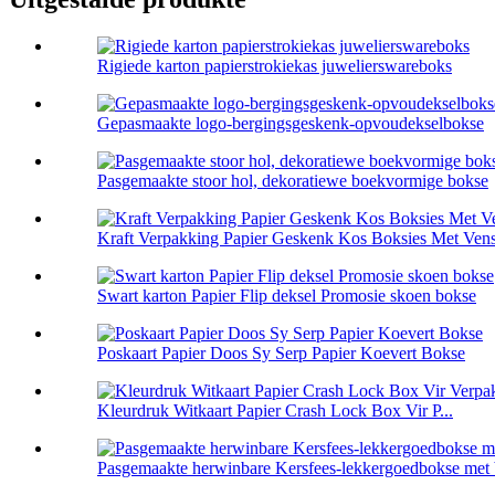
Rigiede karton papierstrokiekas juwelierswareboks
Gepasmaakte logo-bergingsgeskenk-opvoudekselbokse
Pasgemaakte stoor hol, dekoratiewe boekvormige bokse
Kraft Verpakking Papier Geskenk Kos Boksies Met Vens
Swart karton Papier Flip deksel Promosie skoen bokse
Poskaart Papier Doos Sy Serp Papier Koevert Bokse
Kleurdruk Witkaart Papier Crash Lock Box Vir P...
Pasgemaakte herwinbare Kersfees-lekkergoedbokse met 