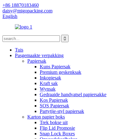
+86 18870183460
daisy@migopacking.com
English
Tuis
Pasgemaakte verpakking
Papiersak
Kuns Papiersak
Premium geskenksak
Inkopiesak
Kraft sak
Wynsak
Gedraaide handvatsel papiersakke
Kos Papiersak
SOS Papiersak
Partytjie-styl papiersak
Karton papier boks
Trek bokse uit
Flip Lid Promosie
Snap Lock Boxes