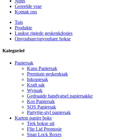
Nuus
Gereelde vrae
Kontak ons
Tuis
Produkte
Luukse rigiede geskenkdosies
Opvoubare/opvoubare bokse
Kategorieë
Papiersak
Kuns Papiersak
Premium geskenksak
Inkopiesak
Kraft sak
Wynsak
Gedraaide handvatsel papiersakke
Kos Papiersak
SOS Papiersak
Partytjie-styl papiersak
Karton papier boks
Trek bokse uit
Flip Lid Promosie
Snap Lock Boxes