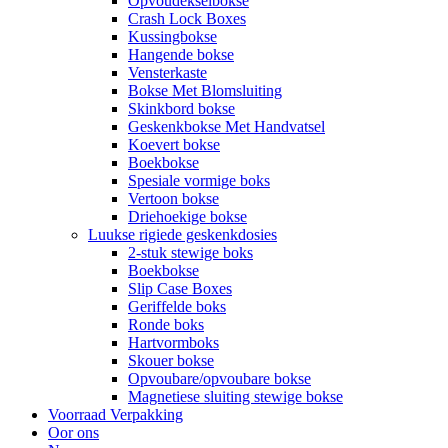
Opvoudekselbokse
Crash Lock Boxes
Kussingbokse
Hangende bokse
Vensterkaste
Bokse Met Blomsluiting
Skinkbord bokse
Geskenkbokse Met Handvatsel
Koevert bokse
Boekbokse
Spesiale vormige boks
Vertoon bokse
Driehoekige bokse
Luukse rigiede geskenkdosies
2-stuk stewige boks
Boekbokse
Slip Case Boxes
Geriffelde boks
Ronde boks
Hartvormboks
Skouer bokse
Opvoubare/opvoubare bokse
Magnetiese sluiting stewige bokse
Voorraad Verpakking
Oor ons