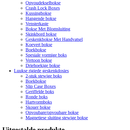
Opvoudekselbokse
Crash Lock Boxes
Kussingbokse
Hangende bokse
Vensterkaste
Bokse Met Blomsluiting
Skinkbord bokse
Geskenkbokse Met Handvatsel
Koevert bokse
Boekbokse
Spesiale vormige boks
Vertoon bokse
Driehoekige bokse
Luukse rigiede geskenkdosies
2-stuk stewige boks
Boekbokse
Slip Case Boxes
Geriffelde boks
Ronde boks
Hartvormboks
Skouer bokse
Opvoubare/opvoubare bokse
Magnetiese sluiting stewige bokse
Uitgestalde produkte