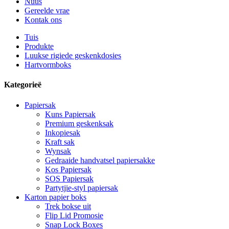
Nuus
Gereelde vrae
Kontak ons
Tuis
Produkte
Luukse rigiede geskenkdosies
Hartvormboks
Kategorieë
Papiersak
Kuns Papiersak
Premium geskenksak
Inkopiesak
Kraft sak
Wynsak
Gedraaide handvatsel papiersakke
Kos Papiersak
SOS Papiersak
Partytjie-styl papiersak
Karton papier boks
Trek bokse uit
Flip Lid Promosie
Snap Lock Boxes