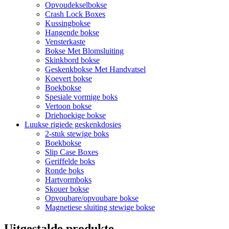
Opvoudekselbokse
Crash Lock Boxes
Kussingbokse
Hangende bokse
Vensterkaste
Bokse Met Blomsluiting
Skinkbord bokse
Geskenkbokse Met Handvatsel
Koevert bokse
Boekbokse
Spesiale vormige boks
Vertoon bokse
Driehoekige bokse
Luukse rigiede geskenkdosies
2-stuk stewige boks
Boekbokse
Slip Case Boxes
Geriffelde boks
Ronde boks
Hartvormboks
Skouer bokse
Opvoubare/opvoubare bokse
Magnetiese sluiting stewige bokse
Uitgestalde produkte