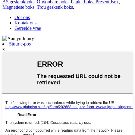
A5 geskenkboks
,
Opvoubare boks
,
Papier boks
,
Present Box
,
Magnetiese boks
,
Trou geskenk boks
,
Oor ons
Kontak ons
Gereelde vrae
Stuur e-pos
x