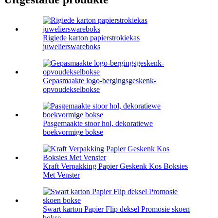
Rigiede karton papierstrokiekas
juwelierswareboks
Gepasmaakte logo-bergingsgeskenk-
opvoudekselbokse
Pasgemaakte stoor hol, dekoratiewe
boekvormige bokse
Kraft Verpakking Papier Geskenk Kos Boksies
Met Venster
Swart karton Papier Flip deksel Promosie skoen
bokse