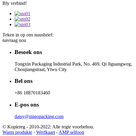
Bly verbind!
Teken in op ons nuusbrief:
navraag nou
Besoek ons
Tongxin Packaging Industrial Park, No. 469, Qi Jiguangweg,
Choujiangstraat, Yiwu City
Bel ons
+86 18870183460
E-pos ons
daisy@migopacking.com
© Kopiereg - 2010-2022: Alle regte voorbehou.
Warm produkte
-
Werfkaart
-
AMP selfoon