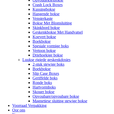
Opvoudekselbokse
Crash Lock Boxes
Kussingbokse
Hangende bokse
Vensterkaste
Bokse Met Blomsluiting
Skinkbord bokse
Geskenkbokse Met Handvatsel
Koevert bokse
Boekbokse
Spesiale vormige boks
Vertoon bokse
Driehoekige bokse
Luukse rigiede geskenkdosies
2-stuk stewige boks
Boekbokse
Slip Case Boxes
Geriffelde boks
Ronde boks
Hartvormboks
Skouer bokse
Opvoubare/opvoubare bokse
Magnetiese sluiting stewige bokse
Voorraad Verpakking
Oor ons