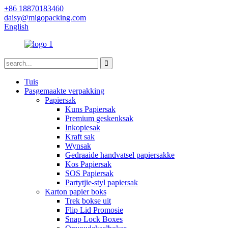
+86 18870183460
daisy@migopacking.com
English
Tuis
Pasgemaakte verpakking
Papiersak
Kuns Papiersak
Premium geskenksak
Inkopiesak
Kraft sak
Wynsak
Gedraaide handvatsel papiersakke
Kos Papiersak
SOS Papiersak
Partytjie-styl papiersak
Karton papier boks
Trek bokse uit
Flip Lid Promosie
Snap Lock Boxes