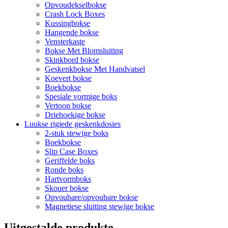
Opvoudekselbokse
Crash Lock Boxes
Kussingbokse
Hangende bokse
Vensterkaste
Bokse Met Blomsluiting
Skinkbord bokse
Geskenkbokse Met Handvatsel
Koevert bokse
Boekbokse
Spesiale vormige boks
Vertoon bokse
Driehoekige bokse
Luukse rigiede geskenkdosies
2-stuk stewige boks
Boekbokse
Slip Case Boxes
Geriffelde boks
Ronde boks
Hartvormboks
Skouer bokse
Opvoubare/opvoubare bokse
Magnetiese sluiting stewige bokse
Uitgestalde produkte