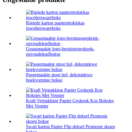
Rigiede karton papierstrokiekas
juwelierswareboks
Gepasmaakte logo-bergingsgeskenk-
opvoudekselbokse
Pasgemaakte stoor hol, dekoratiewe
boekvormige bokse
Kraft Verpakking Papier Geskenk Kos Boksies
Met Venster
Swart karton Papier Flip deksel Promosie skoen
bokse