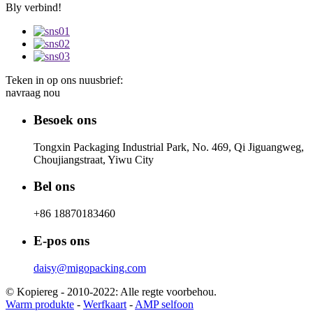
Bly verbind!
Teken in op ons nuusbrief:
navraag nou
Besoek ons
Tongxin Packaging Industrial Park, No. 469, Qi Jiguangweg,
Choujiangstraat, Yiwu City
Bel ons
+86 18870183460
E-pos ons
daisy@migopacking.com
© Kopiereg - 2010-2022: Alle regte voorbehou.
Warm produkte
-
Werfkaart
-
AMP selfoon