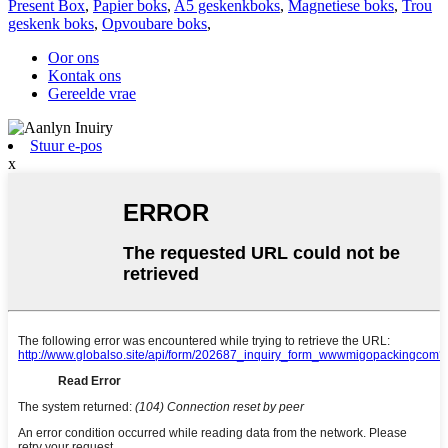
Present Box
,
Papier boks
,
A5 geskenkboks
,
Magnetiese boks
,
Trou
geskenk boks
,
Opvoubare boks
,
Oor ons
Kontak ons
Gereelde vrae
Stuur e-pos
x