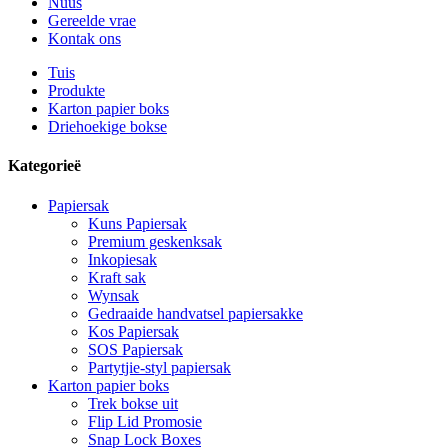
Nuus
Gereelde vrae
Kontak ons
Tuis
Produkte
Karton papier boks
Driehoekige bokse
Kategorieë
Papiersak
Kuns Papiersak
Premium geskenksak
Inkopiesak
Kraft sak
Wynsak
Gedraaide handvatsel papiersakke
Kos Papiersak
SOS Papiersak
Partytjie-styl papiersak
Karton papier boks
Trek bokse uit
Flip Lid Promosie
Snap Lock Boxes