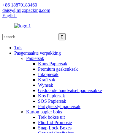
+86 18870183460
daisy@migopacking.com
English
Tuis
Pasgemaakte verpakking
Papiersak
Kuns Papiersak
Premium geskenksak
Inkopiesak
Kraft sak
Wynsak
Gedraaide handvatsel papiersakke
Kos Papiersak
SOS Papiersak
Partytjie-styl papiersak
Karton papier boks
Trek bokse uit
Flip Lid Promosie
Snap Lock Boxes