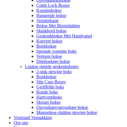
Opvoudekselbokse
Crash Lock Boxes
Kussingbokse
Hangende bokse
Vensterkaste
Bokse Met Blomsluiting
Skinkbord bokse
Geskenkbokse Met Handvatsel
Koevert bokse
Boekbokse
Spesiale vormige boks
Vertoon bokse
Driehoekige bokse
Luukse rigiede geskenkdosies
2-stuk stewige boks
Boekbokse
Slip Case Boxes
Geriffelde boks
Ronde boks
Hartvormboks
Skouer bokse
Opvoubare/opvoubare bokse
Magnetiese sluiting stewige bokse
Voorraad Verpakking
Oor ons