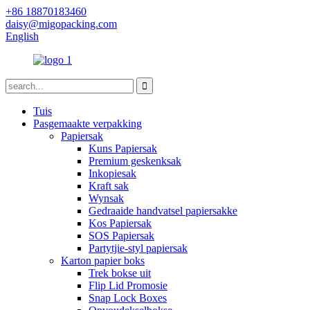
+86 18870183460
daisy@migopacking.com
English
Tuis
Pasgemaakte verpakking
Papiersak
Kuns Papiersak
Premium geskenksak
Inkopiesak
Kraft sak
Wynsak
Gedraaide handvatsel papiersakke
Kos Papiersak
SOS Papiersak
Partytjie-styl papiersak
Karton papier boks
Trek bokse uit
Flip Lid Promosie
Snap Lock Boxes