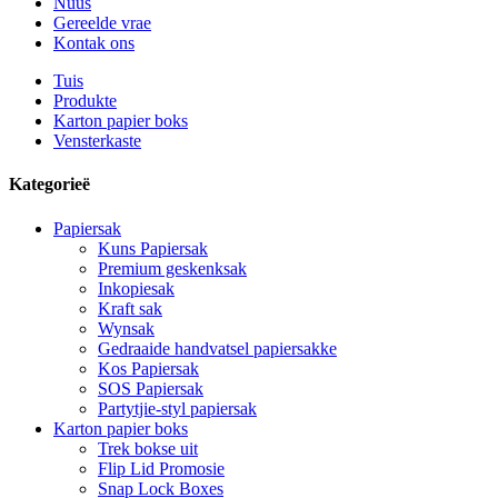
Nuus
Gereelde vrae
Kontak ons
Tuis
Produkte
Karton papier boks
Vensterkaste
Kategorieë
Papiersak
Kuns Papiersak
Premium geskenksak
Inkopiesak
Kraft sak
Wynsak
Gedraaide handvatsel papiersakke
Kos Papiersak
SOS Papiersak
Partytjie-styl papiersak
Karton papier boks
Trek bokse uit
Flip Lid Promosie
Snap Lock Boxes