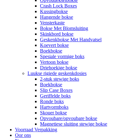
Opvoudekselbokse
Crash Lock Boxes
Kussingbokse
Hangende bokse
Vensterkaste
Bokse Met Blomsluiting
Skinkbord bokse
Geskenkbokse Met Handvatsel
Koevert bokse
Boekbokse
Spesiale vormige boks
Vertoon bokse
Driehoekige bokse
Luukse rigiede geskenkdosies
2-stuk stewige boks
Boekbokse
Slip Case Boxes
Geriffelde boks
Ronde boks
Hartvormboks
Skouer bokse
Opvoubare/opvoubare bokse
Magnetiese sluiting stewige bokse
Voorraad Verpakking
Oor ons