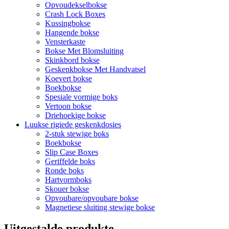
Opvoudekselbokse
Crash Lock Boxes
Kussingbokse
Hangende bokse
Vensterkaste
Bokse Met Blomsluiting
Skinkbord bokse
Geskenkbokse Met Handvatsel
Koevert bokse
Boekbokse
Spesiale vormige boks
Vertoon bokse
Driehoekige bokse
Luukse rigiede geskenkdosies
2-stuk stewige boks
Boekbokse
Slip Case Boxes
Geriffelde boks
Ronde boks
Hartvormboks
Skouer bokse
Opvoubare/opvoubare bokse
Magnetiese sluiting stewige bokse
Uitgestalde produkte