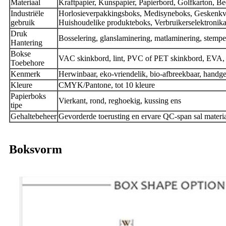
Materiaal
Kraftpapier, Kunspapier, Papierbord, Golfkarton, Be
Industriële
Horlosieverpakkingsboks, Medisyneboks, Geskenkve
gebruik
Huishoudelike produkteboks, Verbruikerselektronik
Druk
Bosselering, glanslaminering, matlaminering, stempe
Hantering
Bokse
VAC skinkbord, lint, PVC of PET skinkbord, EVA, s
Toebehore
Kenmerk
Herwinbaar, eko-vriendelik, bio-afbreekbaar, hand
Kleure
CMYK/Pantone, tot 10 kleure
Papierboks
Vierkant, rond, reghoekig, kussing ens
tipe
Gehaltebeheer
Gevorderde toerusting en ervare QC-span sal materia
Boksvorm