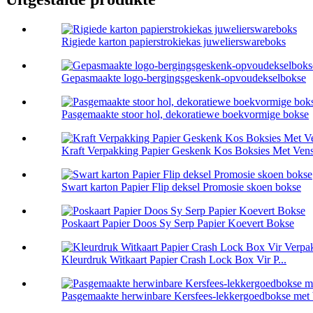
Rigiede karton papierstrokiekas juwelierswareboks
Gepasmaakte logo-bergingsgeskenk-opvoudekselbokse
Pasgemaakte stoor hol, dekoratiewe boekvormige bokse
Kraft Verpakking Papier Geskenk Kos Boksies Met Vens
Swart karton Papier Flip deksel Promosie skoen bokse
Poskaart Papier Doos Sy Serp Papier Koevert Bokse
Kleurdruk Witkaart Papier Crash Lock Box Vir P...
Pasgemaakte herwinbare Kersfees-lekkergoedbokse met 