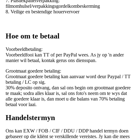
7. Plastiekpalletverpakking:
filmomhulsel/verpakkingsgordelkombeskerming
8. Veilige en bestendige houervervoer
Hoe om te betaal
Voorbeeldbetaling:
Voorbeeldfooi kan TT of per PayPal wees. As jy op 'n ander
manier wil betaal, kontak gerus ons diensspan.
Grootmaat goedere betaling:
Grootmaat goedere betaling kan aanvaar word deur Paypal / TT
betaling / LC op sig.
30% deposito ontvang, dan sal ons begin om grootmaat goedere
te maak; sodra alles klaar is, sal ons foto's neem om te wys dat
alle goedere klaar is, dan moet u die balans van 70% betaling
betaal voor laai.
Handelstermyn
Ons kan EXW / FOB / CIF / DDU / DDP handel termyn doen
gebaseer op die kliënt se verskillende vereistes. Jy kan die mees