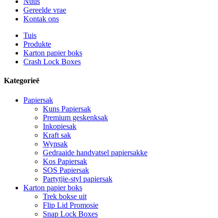
Nuus
Gereelde vrae
Kontak ons
Tuis
Produkte
Karton papier boks
Crash Lock Boxes
Kategorieë
Papiersak
Kuns Papiersak
Premium geskenksak
Inkopiesak
Kraft sak
Wynsak
Gedraaide handvatsel papiersakke
Kos Papiersak
SOS Papiersak
Partytjie-styl papiersak
Karton papier boks
Trek bokse uit
Flip Lid Promosie
Snap Lock Boxes