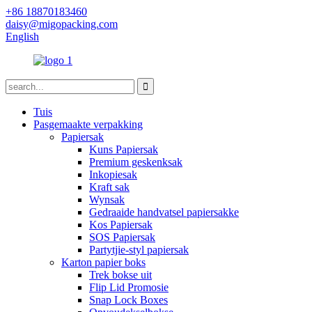
+86 18870183460
daisy@migopacking.com
English
Tuis
Pasgemaakte verpakking
Papiersak
Kuns Papiersak
Premium geskenksak
Inkopiesak
Kraft sak
Wynsak
Gedraaide handvatsel papiersakke
Kos Papiersak
SOS Papiersak
Partytjie-styl papiersak
Karton papier boks
Trek bokse uit
Flip Lid Promosie
Snap Lock Boxes