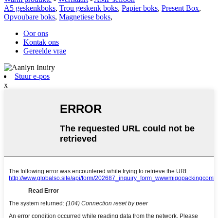
A5 geskenkboks
,
Trou geskenk boks
,
Papier boks
,
Present Box
,
Opvoubare boks
,
Magnetiese boks
,
Oor ons
Kontak ons
Gereelde vrae
Stuur e-pos
x