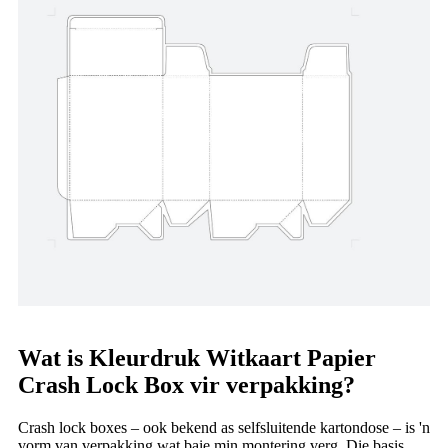
Wat is Kleurdruk Witkaart Papier
Crash Lock Box vir verpakking?
Crash lock boxes – ook bekend as selfsluitende kartondose – is 'n
vorm van verpakking wat baie min montering verg. Die basis