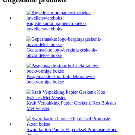
Rigiede karton papierstrokiekas
juwelierswareboks
Gepasmaakte logo-bergingsgeskenk-
opvoudekselbokse
Pasgemaakte stoor hol, dekoratiewe
boekvormige bokse
Kraft Verpakking Papier Geskenk Kos Boksies
Met Venster
Swart karton Papier Flip deksel Promosie skoen
bokse