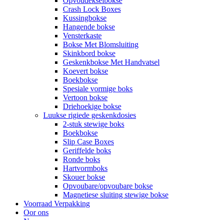
Opvoudekselbokse
Crash Lock Boxes
Kussingbokse
Hangende bokse
Vensterkaste
Bokse Met Blomsluiting
Skinkbord bokse
Geskenkbokse Met Handvatsel
Koevert bokse
Boekbokse
Spesiale vormige boks
Vertoon bokse
Driehoekige bokse
Luukse rigiede geskenkdosies
2-stuk stewige boks
Boekbokse
Slip Case Boxes
Geriffelde boks
Ronde boks
Hartvormboks
Skouer bokse
Opvoubare/opvoubare bokse
Magnetiese sluiting stewige bokse
Voorraad Verpakking
Oor ons