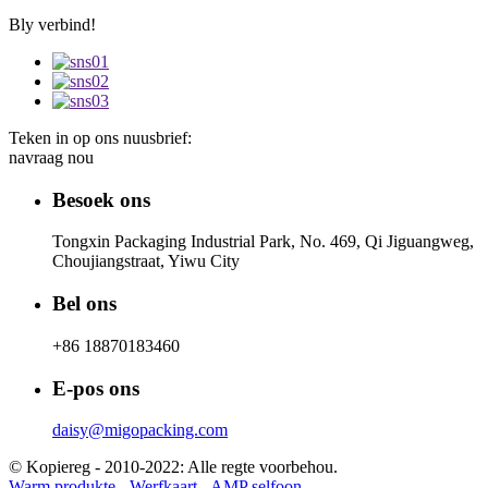
Bly verbind!
Teken in op ons nuusbrief:
navraag nou
Besoek ons
Tongxin Packaging Industrial Park, No. 469, Qi Jiguangweg,
Choujiangstraat, Yiwu City
Bel ons
+86 18870183460
E-pos ons
daisy@migopacking.com
© Kopiereg - 2010-2022: Alle regte voorbehou.
Warm produkte
-
Werfkaart
-
AMP selfoon