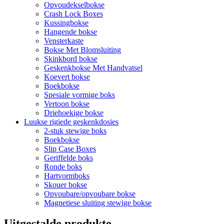
Opvoudekselbokse
Crash Lock Boxes
Kussingbokse
Hangende bokse
Vensterkaste
Bokse Met Blomsluiting
Skinkbord bokse
Geskenkbokse Met Handvatsel
Koevert bokse
Boekbokse
Spesiale vormige boks
Vertoon bokse
Driehoekige bokse
Luukse rigiede geskenkdosies
2-stuk stewige boks
Boekbokse
Slip Case Boxes
Geriffelde boks
Ronde boks
Hartvormboks
Skouer bokse
Opvoubare/opvoubare bokse
Magnetiese sluiting stewige bokse
Uitgestalde produkte