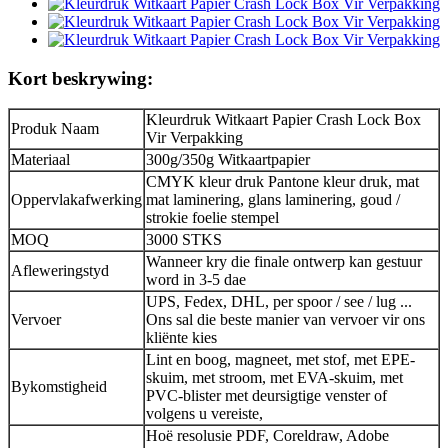
Kort beskrywing:
Kleurdruk Witkaart Papier Crash Lock Box
Produk Naam
Vir Verpakking
Materiaal
300g/350g Witkaartpapier
CMYK kleur druk Pantone kleur druk, mat
Oppervlakafwerking
mat laminering, glans laminering, goud /
strokie foelie stempel
MOQ
3000 STKS
Wanneer kry die finale ontwerp kan gestuur
Afleweringstyd
word in 3-5 dae
UPS, Fedex, DHL, per spoor / see / lug ...
Vervoer
Ons sal die beste manier van vervoer vir ons
kliënte kies
Lint en boog, magneet, met stof, met EPE-
skuim, met stroom, met EVA-skuim, met
Bykomstigheid
PVC-blister met deursigtige venster of
volgens u vereiste,
Hoë resolusie PDF, Coreldraw, Adobe