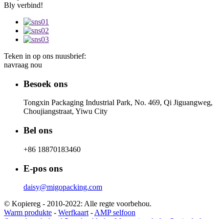
Bly verbind!
Teken in op ons nuusbrief:
navraag nou
Besoek ons
Tongxin Packaging Industrial Park, No. 469, Qi Jiguangweg,
Choujiangstraat, Yiwu City
Bel ons
+86 18870183460
E-pos ons
daisy@migopacking.com
© Kopiereg - 2010-2022: Alle regte voorbehou.
Warm produkte
-
Werfkaart
-
AMP selfoon