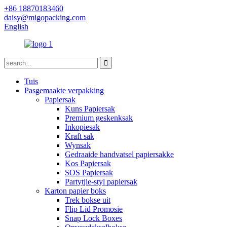
+86 18870183460
daisy@migopacking.com
English
Tuis
Pasgemaakte verpakking
Papiersak
Kuns Papiersak
Premium geskenksak
Inkopiesak
Kraft sak
Wynsak
Gedraaide handvatsel papiersakke
Kos Papiersak
SOS Papiersak
Partytjie-styl papiersak
Karton papier boks
Trek bokse uit
Flip Lid Promosie
Snap Lock Boxes