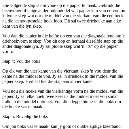
Die volgende stap is om voue op die papier te maak. Gebruik die
beenvouer of enige ander hulpmiddel wat papier kan vou en vou om
'n lyn te skep wat oor die middel van die vierkant van die een hoek
na die teenoorgestelde hoek loop. Dit sal twee driehoeke aan elke
kant van die lyn skep.
Vou dan die papier in die helfte op een van die diagonale lyne om 'n
driehoekvorm te skep. Vou dit oop en herhaal dieselfde stap op die
ander diagonale lyn. Jy sal plooie skep wat 'n "X" op die papier
vorm.
Stap 4: Vou die boks
Op elk van die vier kante van die vierkant, skep 'n vou deur die
kante na die middel te vou. Jy sal 'n driehoek in die middel van die
papier skep. Herhaal hierdie stap aan al vier kante.
Vou nou die hoeke van die vierkantige vorm na die middel van die
papier. Jy sal elke hoek twee keer na die middel moet vou sodat
hulle in die middel ontmoet. Vou die kleppe binne-in die boks om
die hoeke vas te maak.
Stap 5: Beveilig die boks
Om jou boks vas te maak, kan jy gom of dubbelzijdige kleefband