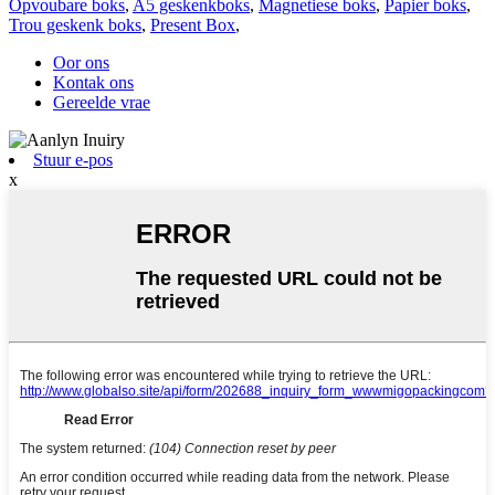
Opvoubare boks
,
A5 geskenkboks
,
Magnetiese boks
,
Papier boks
,
Trou geskenk boks
,
Present Box
,
Oor ons
Kontak ons
Gereelde vrae
Stuur e-pos
x