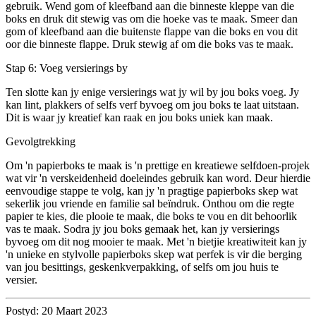
gebruik. Wend gom of kleefband aan die binneste kleppe van die
boks en druk dit stewig vas om die hoeke vas te maak. Smeer dan
gom of kleefband aan die buitenste flappe van die boks en vou dit
oor die binneste flappe. Druk stewig af om die boks vas te maak.
Stap 6: Voeg versierings by
Ten slotte kan jy enige versierings wat jy wil by jou boks voeg. Jy
kan lint, plakkers of selfs verf byvoeg om jou boks te laat uitstaan.
Dit is waar jy kreatief kan raak en jou boks uniek kan maak.
Gevolgtrekking
Om 'n papierboks te maak is 'n prettige en kreatiewe selfdoen-projek
wat vir 'n verskeidenheid doeleindes gebruik kan word. Deur hierdie
eenvoudige stappe te volg, kan jy 'n pragtige papierboks skep wat
sekerlik jou vriende en familie sal beïndruk. Onthou om die regte
papier te kies, die plooie te maak, die boks te vou en dit behoorlik
vas te maak. Sodra jy jou boks gemaak het, kan jy versierings
byvoeg om dit nog mooier te maak. Met 'n bietjie kreatiwiteit kan jy
'n unieke en stylvolle papierboks skep wat perfek is vir die berging
van jou besittings, geskenkverpakking, of selfs om jou huis te
versier.
Postyd: 20 Maart 2023