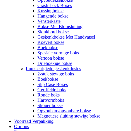
Opvoudekselbokse
Crash Lock Boxes
Kussingbokse
Hangende bokse
Vensterkaste
Bokse Met Blomsluiting
Skinkbord bokse
Geskenkbokse Met Handvatsel
Koevert bokse
Boekbokse
Spesiale vormige boks
Vertoon bokse
Driehoekige bokse
Luukse rigiede geskenkdosies
2-stuk stewige boks
Boekbokse
Slip Case Boxes
Geriffelde boks
Ronde boks
Hartvormboks
Skouer bokse
Opvoubare/opvoubare bokse
Magnetiese sluiting stewige bokse
Voorraad Verpakking
Oor ons