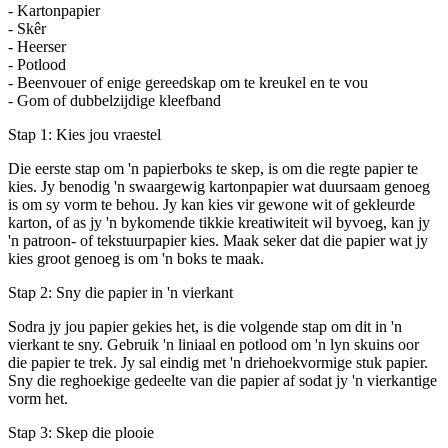
- Kartonpapier
- Skêr
- Heerser
- Potlood
- Beenvouer of enige gereedskap om te kreukel en te vou
- Gom of dubbelzijdige kleefband
Stap 1: Kies jou vraestel
Die eerste stap om 'n papierboks te skep, is om die regte papier te
kies. Jy benodig 'n swaargewig kartonpapier wat duursaam genoeg
is om sy vorm te behou. Jy kan kies vir gewone wit of gekleurde
karton, of as jy 'n bykomende tikkie kreatiwiteit wil byvoeg, kan jy
'n patroon- of tekstuurpapier kies. Maak seker dat die papier wat jy
kies groot genoeg is om 'n boks te maak.
Stap 2: Sny die papier in 'n vierkant
Sodra jy jou papier gekies het, is die volgende stap om dit in 'n
vierkant te sny. Gebruik 'n liniaal en potlood om 'n lyn skuins oor
die papier te trek. Jy sal eindig met 'n driehoekvormige stuk papier.
Sny die reghoekige gedeelte van die papier af sodat jy 'n vierkantige
vorm het.
Stap 3: Skep die plooie