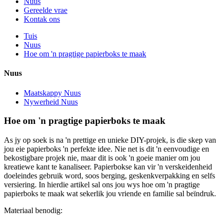
Nuus
Gereelde vrae
Kontak ons
Tuis
Nuus
Hoe om 'n pragtige papierboks te maak
Nuus
Maatskappy Nuus
Nywerheid Nuus
Hoe om 'n pragtige papierboks te maak
As jy op soek is na 'n prettige en unieke DIY-projek, is die skep van
jou eie papierboks 'n perfekte idee. Nie net is dit 'n eenvoudige en
bekostigbare projek nie, maar dit is ook 'n goeie manier om jou
kreatiewe kant te kanaliseer. Papierbokse kan vir 'n verskeidenheid
doeleindes gebruik word, soos berging, geskenkverpakking en selfs
versiering. In hierdie artikel sal ons jou wys hoe om 'n pragtige
papierboks te maak wat sekerlik jou vriende en familie sal beïndruk.
Materiaal benodig: