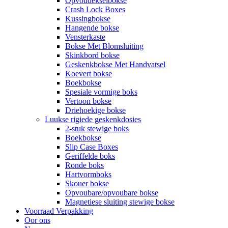
Opvoudekselbokse
Crash Lock Boxes
Kussingbokse
Hangende bokse
Vensterkaste
Bokse Met Blomsluiting
Skinkbord bokse
Geskenkbokse Met Handvatsel
Koevert bokse
Boekbokse
Spesiale vormige boks
Vertoon bokse
Driehoekige bokse
Luukse rigiede geskenkdosies
2-stuk stewige boks
Boekbokse
Slip Case Boxes
Geriffelde boks
Ronde boks
Hartvormboks
Skouer bokse
Opvoubare/opvoubare bokse
Magnetiese sluiting stewige bokse
Voorraad Verpakking
Oor ons