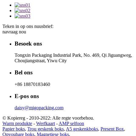
Teken in op ons nuusbrief:
navraag nou
Besoek ons
Tongxin Packaging Industrial Park, No. 469, Qi Jiguangweg,
Choujiangstraat, Yiwu City
Bel ons
+86 18870183460
E-pos ons
daisy@migopacking.com
© Kopiereg - 2010-2022: Alle regte voorbehou.
Warm produkte
-
Werfkaart
-
AMP selfoon
Papier boks
,
Trou geskenk boks
,
A5 geskenkboks
,
Present Box
,
Opvoubare boks
,
Magnetiese boks
,