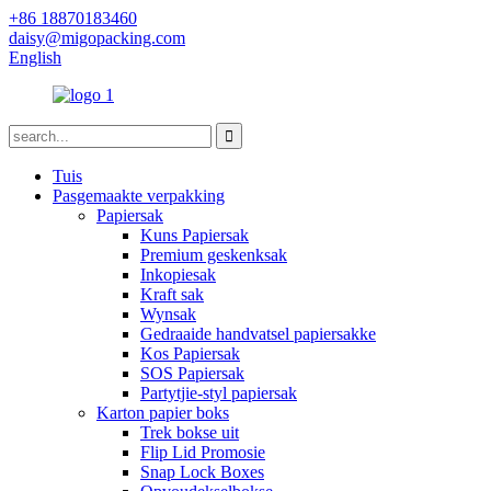
+86 18870183460
daisy@migopacking.com
English
Tuis
Pasgemaakte verpakking
Papiersak
Kuns Papiersak
Premium geskenksak
Inkopiesak
Kraft sak
Wynsak
Gedraaide handvatsel papiersakke
Kos Papiersak
SOS Papiersak
Partytjie-styl papiersak
Karton papier boks
Trek bokse uit
Flip Lid Promosie
Snap Lock Boxes