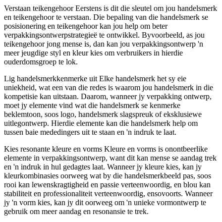
Verstaan ​​teikengehoor Eerstens is dit die sleutel om jou handelsmerk
en teikengehoor te verstaan. Die bepaling van die handelsmerk se
posisionering en teikengehoor kan jou help om beter
verpakkingsontwerpstrategieë te ontwikkel. Byvoorbeeld, as jou
teikengehoor jong mense is, dan kan jou verpakkingsontwerp 'n
meer jeugdige styl en kleur kies om verbruikers in hierdie
ouderdomsgroep te lok.
Lig handelsmerkkenmerke uit Elke handelsmerk het sy eie
uniekheid, wat een van die redes is waarom jou handelsmerk in die
kompetisie kan uitstaan. Daarom, wanneer jy verpakking ontwerp,
moet jy elemente vind wat die handelsmerk se kenmerke
beklemtoon, soos logo, handelsmerk slagspreuk of eksklusiewe
uitlegontwerp. Hierdie elemente kan die handelsmerk help om
tussen baie mededingers uit te staan ​​en 'n indruk te laat.
Kies resonante kleure en vorms Kleure en vorms is onontbeerlike
elemente in verpakkingsontwerp, want dit kan mense se aandag trek
en 'n indruk in hul gedagtes laat. Wanneer jy kleure kies, kan jy
kleurkombinasies oorweeg wat by die handelsmerkbeeld pas, soos
rooi kan lewenskragtigheid en passie verteenwoordig, en blou kan
stabiliteit en professionaliteit verteenwoordig, ensovoorts. Wanneer
jy 'n vorm kies, kan jy dit oorweeg om 'n unieke vormontwerp te
gebruik om meer aandag en resonansie te trek.