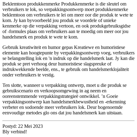
Beklemtoon produkkenmerke Produkkenmerke is die sleutel om
verbruikers te lok, so verpakkingsontwerp moet produkkenmerke
beklemtoon om verbruikers te lei om meer oor die produk te wete te
kom. Jy kan byvoorbeeld jou produk se voordele of unieke
kenmerke op die verpakking vertoon, en ook produkgebruiksgidse
of -formules plaas om verbruikers aan te moedig om meer oor jou
handelsmerk en produk te wete te kom.
Gebruik kreatiwiteit en humor gepas Kreatiewe en humoristiese
elemente kan hoogtepunte by verpakkingsontwerp voeg, verbruikers
se belangstelling lok en 'n indruk op die handelsmerk laat. Jy kan die
produk se pret verhoog deur humoristiese slagspreuke of
indrukwekkende beelde, ens., te gebruik om handelsmerklojaliteit
onder verbruikers te vestig.
Ten slotte, wanneer u verpakking ontwerp, moet u die produk se
gebruikscenario en verkoopsomgewing in ag neem en
ooreenstemmende verpakkingstrategieë ontwikkel. ’n Goeie
verpakkingsontwerp kan handelsmerkbewustheid en -erkenning
verbeter en sodoende meer verbruikers lok. Deur bogenoemde
eenvoudige metodes glo ons dat jou handelsmerk kan uitstaan.
Postyd: 22 Mei 2023
Bly verbind!